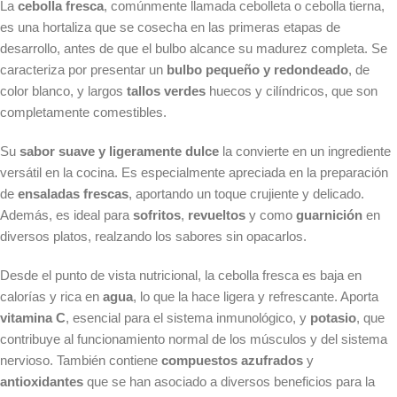
La
cebolla fresca
, comúnmente llamada cebolleta o cebolla tierna,
es una hortaliza que se cosecha en las primeras etapas de
desarrollo, antes de que el bulbo alcance su madurez completa. Se
caracteriza por presentar un
bulbo pequeño y redondeado
, de
color blanco, y largos
tallos verdes
huecos y cilíndricos, que son
completamente comestibles.
Su
sabor suave y ligeramente dulce
la convierte en un ingrediente
versátil en la cocina. Es especialmente apreciada en la preparación
de
ensaladas frescas
, aportando un toque crujiente y delicado.
Además, es ideal para
sofritos
,
revueltos
y como
guarnición
en
diversos platos, realzando los sabores sin opacarlos.
Desde el punto de vista nutricional, la cebolla fresca es baja en
calorías y rica en
agua
, lo que la hace ligera y refrescante. Aporta
vitamina C
, esencial para el sistema inmunológico, y
potasio
, que
contribuye al funcionamiento normal de los músculos y del sistema
nervioso. También contiene
compuestos azufrados
y
antioxidantes
que se han asociado a diversos beneficios para la