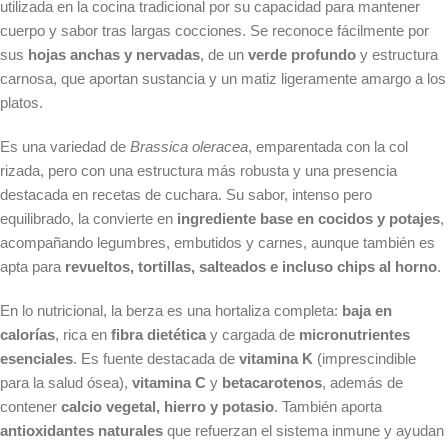
utilizada en la cocina tradicional por su capacidad para mantener
cuerpo y sabor tras largas cocciones. Se reconoce fácilmente por
sus
hojas anchas y nervadas
, de un
verde profundo
y estructura
carnosa, que aportan sustancia y un matiz ligeramente amargo a los
platos.
Es una variedad de
Brassica oleracea
, emparentada con la col
rizada, pero con una estructura más robusta y una presencia
destacada en recetas de cuchara. Su sabor, intenso pero
equilibrado, la convierte en
ingrediente base en cocidos y potajes
,
acompañando legumbres, embutidos y carnes, aunque también es
apta para
revueltos, tortillas, salteados e incluso chips al horno
.
En lo nutricional, la berza es una hortaliza completa:
baja en
calorías
, rica en
fibra dietética
y cargada de
micronutrientes
esenciales
. Es fuente destacada de
vitamina K
(imprescindible
para la salud ósea),
vitamina C
y
betacarotenos
, además de
contener
calcio vegetal, hierro y potasio
. También aporta
antioxidantes naturales
que refuerzan el sistema inmune y ayudan