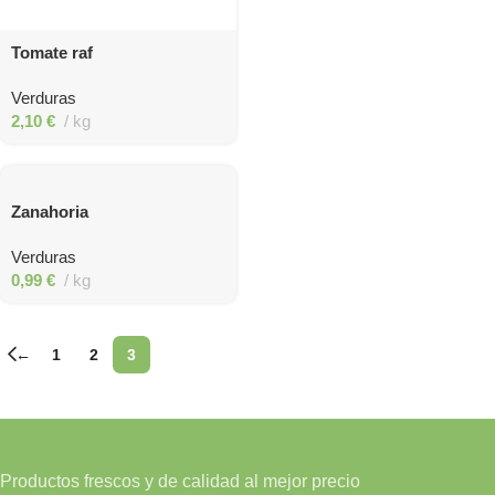
Tomate raf
Verduras
2,10
€
kg
Zanahoria
Verduras
0,99
€
kg
←
1
2
3
Productos frescos y de calidad al mejor precio